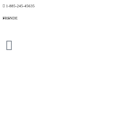
1-885-245-45635
FR
EN
DE