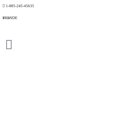
1-885-245-45635
FR
EN
DE